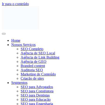
Ir para o conteúdo
Home
Nossos Serviços
SEO Completo
Agência de SEO Local
Agência de Link Building
Agência de GEO
Branded content
Auditoria SEO
Marketing de Conteúdo
Criação de sites
Segmentos
SEO para Advogados
SEO para Construtora
SEO para Dentistas
SEO para Educação
SEO para Engenharia