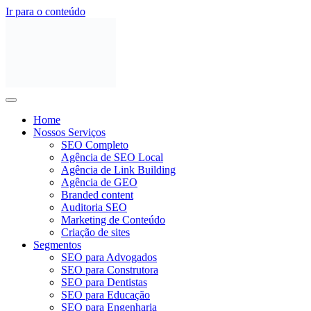
Ir para o conteúdo
Home
Nossos Serviços
SEO Completo
Agência de SEO Local
Agência de Link Building
Agência de GEO
Branded content
Auditoria SEO
Marketing de Conteúdo
Criação de sites
Segmentos
SEO para Advogados
SEO para Construtora
SEO para Dentistas
SEO para Educação
SEO para Engenharia