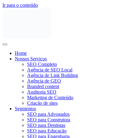
Ir para o conteúdo
Home
Nossos Serviços
SEO Completo
Agência de SEO Local
Agência de Link Building
Agência de GEO
Branded content
Auditoria SEO
Marketing de Conteúdo
Criação de sites
Segmentos
SEO para Advogados
SEO para Construtora
SEO para Dentistas
SEO para Educação
SEO para Engenharia