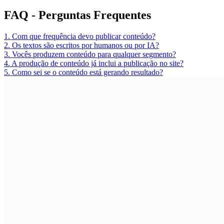
FAQ
- Perguntas Frequentes
1. Com que frequência devo publicar conteúdo?
2. Os textos são escritos por humanos ou por IA?
3. Vocês produzem conteúdo para qualquer segmento?
4. A produção de conteúdo já inclui a publicação no site?
5. Como sei se o conteúdo está gerando resultado?