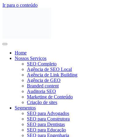
Ir para o conteúdo
Home
Nossos Serviços
SEO Completo
Agência de SEO Local
Agência de Link Building
Agência de GEO
Branded content
Auditoria SEO
Marketing de Conteúdo
Criação de sites
Segmentos
SEO para Advogados
SEO para Construtora
SEO para Dentistas
SEO para Educação
SEO para Engenharia