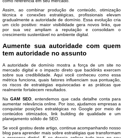
como referência em seu mercado.
Assim, ao combinar produção de conteúdo, otimização
técnica e conexões estratégicas, profissionais elevam
gradualmente a autoridade de domínio. Essa evolução cria
um ciclo positivo: maior visibilidade gera novos links, que
por sua vez ampliam a reputação e consolidam o
crescimento sustentável no ambiente digital.
Aumente sua autoridade com quem
tem autoridade no assunto
A autoridade de domínio mostra a força de um site no
mercado digital e o impacto direto que backlinks exercem
sobre sua credibilidade. Aqui você conheceu como essa
métrica funciona, quais fatores influenciam sua pontuação,
os riscos de estratégias equivocadas e as práticas que
realmente fortalecem resultados.
Na
GAM SEO
, entendemos que cada detalhe conta para
aumentar relevância online. Por isso, ajudamos empresas a
conquistar posições estratégicas no Google por meio de
conteúdos otimizados, link building de qualidade e um
planejamento sólido de SEO.
Se você gostou deste artigo, continue acompanhando nosso
blog para aprender mais sobre estratégias que transformam
a presença digital. E se deseja aplicar tudo isso no seu