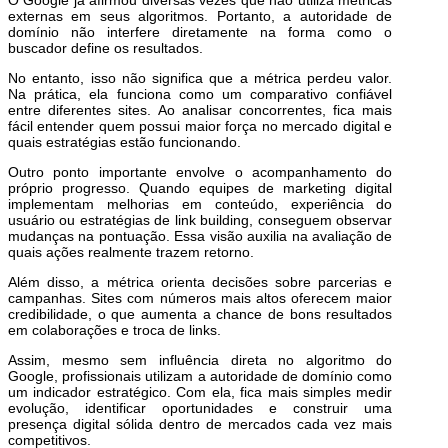
O Google já afirmou diversas vezes que não utiliza métricas
externas em seus algoritmos. Portanto, a autoridade de
domínio não interfere diretamente na forma como o
buscador define os resultados.
No entanto, isso não significa que a métrica perdeu valor.
Na prática, ela funciona como um comparativo confiável
entre diferentes sites. Ao analisar concorrentes, fica mais
fácil entender quem possui maior força no mercado digital e
quais estratégias estão funcionando.
Outro ponto importante envolve o acompanhamento do
próprio progresso. Quando equipes de marketing digital
implementam melhorias em conteúdo, experiência do
usuário ou estratégias de link building, conseguem observar
mudanças na pontuação. Essa visão auxilia na avaliação de
quais ações realmente trazem retorno.
Além disso, a métrica orienta decisões sobre parcerias e
campanhas. Sites com números mais altos oferecem maior
credibilidade, o que aumenta a chance de bons resultados
em colaborações e troca de links.
Assim, mesmo sem influência direta no algoritmo do
Google, profissionais utilizam a autoridade de domínio como
um indicador estratégico. Com ela, fica mais simples medir
evolução, identificar oportunidades e construir uma
presença digital sólida dentro de mercados cada vez mais
competitivos.