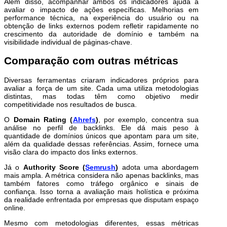
Além disso, acompanhar ambos os indicadores ajuda a
avaliar o impacto de ações específicas. Melhorias em
performance técnica, na experiência do usuário ou na
obtenção de links externos podem refletir rapidamente no
crescimento da autoridade de domínio e também na
visibilidade individual de páginas-chave.
Comparação com outras métricas
Diversas ferramentas criaram indicadores próprios para
avaliar a força de um site. Cada uma utiliza metodologias
distintas, mas todas têm como objetivo medir
competitividade nos resultados de busca.
O
Domain Rating (
Ahrefs
)
, por exemplo, concentra sua
análise no perfil de backlinks. Ele dá mais peso à
quantidade de domínios únicos que apontam para um site,
além da qualidade dessas referências. Assim, fornece uma
visão clara do impacto dos links externos.
Já o
Authority Score (
Semrush
)
adota uma abordagem
mais ampla. A métrica considera não apenas backlinks, mas
também fatores como tráfego orgânico e sinais de
confiança. Isso torna a avaliação mais holística e próxima
da realidade enfrentada por empresas que disputam espaço
online.
Mesmo com metodologias diferentes, essas métricas