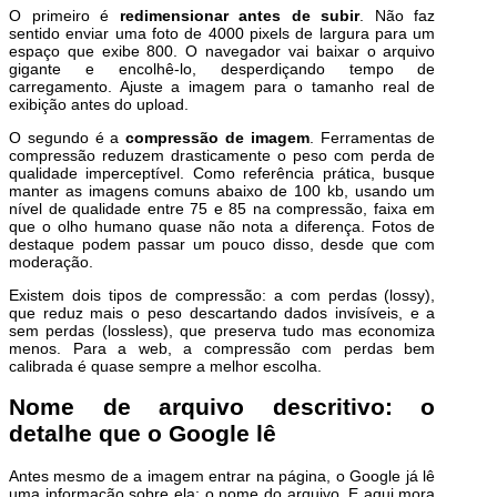
O primeiro é
redimensionar antes de subir
. Não faz
sentido enviar uma foto de 4000 pixels de largura para um
espaço que exibe 800. O navegador vai baixar o arquivo
gigante e encolhê-lo, desperdiçando tempo de
carregamento. Ajuste a imagem para o tamanho real de
exibição antes do upload.
O segundo é a
compressão de imagem
. Ferramentas de
compressão reduzem drasticamente o peso com perda de
qualidade imperceptível. Como referência prática, busque
manter as imagens comuns abaixo de 100 kb, usando um
nível de qualidade entre 75 e 85 na compressão, faixa em
que o olho humano quase não nota a diferença. Fotos de
destaque podem passar um pouco disso, desde que com
moderação.
Existem dois tipos de compressão: a com perdas (lossy),
que reduz mais o peso descartando dados invisíveis, e a
sem perdas (lossless), que preserva tudo mas economiza
menos. Para a web, a compressão com perdas bem
calibrada é quase sempre a melhor escolha.
Nome de arquivo descritivo: o
detalhe que o Google lê
Antes mesmo de a imagem entrar na página, o Google já lê
uma informação sobre ela: o nome do arquivo. E aqui mora