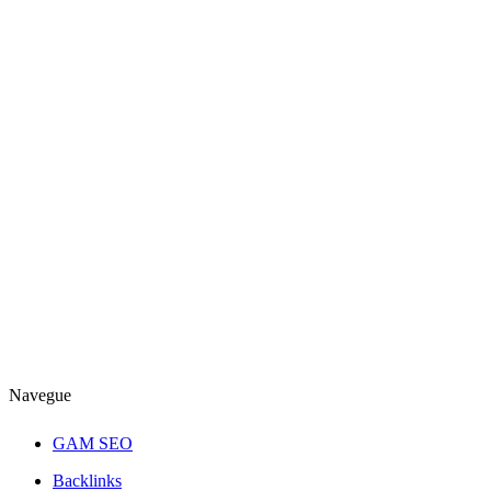
Quer aumentar a visibilidade do seu site e conquistar mais
clientes? Entre em contato com a GAM e descubra como
nossas estratégias de SEO podem impulsionar seu negócio
online!
Navegue
GAM SEO
Backlinks