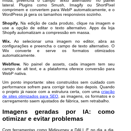
mídia, preencha o campo “texto alternativo” no painel
lateral. Plugins como Smush, Imagify ou ShortPixel
comprimem e convertem para WebP automaticamente, e o
WordPress já gera os tamanhos responsivos sozinho.
Shopify.
Na edição de cada produto, clique na imagem e
use a opção de editar o texto alternativo. Apps da loja
Shopify automatizam a compressão em massa.
Wix.
Ao selecionar uma imagem no editor, abra as
configurações e preencha o campo de texto alternativo. O
Wix converte e serve os formatos otimizados
automaticamente.
Webflow.
No painel de assets, cada imagem tem seu
campo de alt text, e a plataforma oferece conversão para
WebP nativa.
Um ponto importante: sites construídos sem cuidado com
performance sofrem para corrigir tudo isso depois. Quando
o projeto já nasce com a estrutura certa, com uma
criação
de sites otimizados para SEO
, as imagens, os formatos e o
carregamento saem ajustados de fábrica, sem retrabalho.
Imagens geradas por IA: como
otimizar e evitar problemas
Com ferramentas como Midjourney e DALL·E no dia a dia,