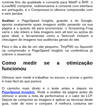
controle fino da qualidade e converte para WebP e AVIF; o
iLoveIMG comprime, redimensiona e converte com interface
em português; e o Compressor.io oferece compressão com
e sem perdas.
Auditar:
o PageSpeed Insights, gratuito e do Google,
aponta exatamente quais imagens estão pesando na sua
página e o quanto dá para economizar; o Screaming Frog
varre o site inteiro e lista imagens sem alt text ou acima do
peso ideal; e ferramentas como a Semrush incluem a
checagem de imagens nas auditorias gerais do site.
Para o dia a dia de um site pequeno, TinyPNG ou Squoosh
na compressão e PageSpeed Insights na conferência já
cobrem o essencial.
Como medir se a otimização
funcionou
Otimizar sem medir é trabalhar no escuro, e provar o ganho
é mais fácil do que parece.
O caminho mais direto é o teste antes e depois no
PageSpeed Insights
. Rode a análise da página antes de
otimizar e anote a nota de performance e o valor do LCP.
Depois de comprimir as imagens e aplicar as técnicas deste
guia, rode de novo e compare. A melhora costuma ser