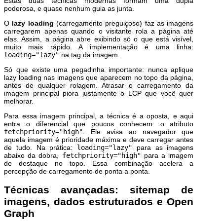
Estas duas técnicas modernas formam uma dupla
poderosa, e quase nenhum guia as junta.
O
lazy loading
(carregamento preguiçoso) faz as imagens
carregarem apenas quando o visitante rola a página até
elas. Assim, a página abre exibindo só o que está visível,
muito mais rápido. A implementação é uma linha:
loading="lazy"
na tag da imagem.
Só que existe uma pegadinha importante: nunca aplique
lazy loading nas imagens que aparecem no topo da página,
antes de qualquer rolagem. Atrasar o carregamento da
imagem principal piora justamente o LCP que você quer
melhorar.
Para essa imagem principal, a técnica é a oposta, e aqui
entra o diferencial que poucos conhecem: o atributo
fetchpriority="high"
. Ele avisa ao navegador que
aquela imagem é prioridade máxima e deve carregar antes
de tudo. Na prática:
loading="lazy"
para as imagens
abaixo da dobra,
fetchpriority="high"
para a imagem
de destaque no topo. Essa combinação acelera a
percepção de carregamento de ponta a ponta.
Técnicas avançadas: sitemap de
imagens, dados estruturados e Open
Graph