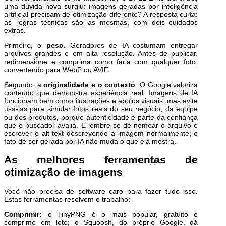
uma dúvida nova surgiu: imagens geradas por inteligência
artificial precisam de otimização diferente? A resposta curta:
as regras técnicas são as mesmas, com dois cuidados
extras.
Primeiro, o
peso
. Geradores de IA costumam entregar
arquivos grandes e em alta resolução. Antes de publicar,
redimensione e comprima como faria com qualquer foto,
convertendo para WebP ou AVIF.
Segundo, a
originalidade e o contexto
. O Google valoriza
conteúdo que demonstra experiência real. Imagens de IA
funcionam bem como ilustrações e apoios visuais, mas evite
usá-las para simular fotos reais do seu negócio, da equipe
ou dos produtos, porque autenticidade é parte da confiança
que o buscador avalia. E lembre-se de nomear o arquivo e
escrever o alt text descrevendo a imagem normalmente; o
fato de ser gerada por IA não muda o que ela mostra.
As melhores ferramentas de
otimização de imagens
Você não precisa de software caro para fazer tudo isso.
Estas ferramentas resolvem o trabalho:
Comprimir:
o TinyPNG é o mais popular, gratuito e
comprime em lote; o Squoosh, do próprio Google, dá