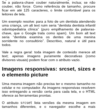
Se a palavra-chave couber naturalmente, inclua; se não
couber, não force. Como referência de tamanho, procure
ficar em até 125 caracteres, o limite confortável para os
leitores de tela.
Um exemplo resolve: para a foto de um dentista atendendo
uma criança, um alt text ruim seria “dentista dentista infantil
odontopediatria clínica” (puro empilhamento de palavras-
chave, que o Google trata como spam). Um bom alt text
seria “dentista examina os dentes de uma menina
sorridente no consultório”. Descritivo, natural e útil para
todos.
Vale a regra geral: toda imagem de conteúdo merece alt
text; apenas imagens puramente decorativas (como
divisores visuais) podem ficar com o atributo vazio.
Imagens responsivas: srcset, sizes e
o elemento picture
Uma mesma imagem não precisa ter o mesmo tamanho no
celular e no computador. As imagens responsivas resolvem
isso entregando a versão certa para cada tela, e o HTML
oferece as ferramentas prontas.
O atributo
srcset
lista versões da mesma imagem em
tamanhos diferentes, e o navegador escolhe a mais