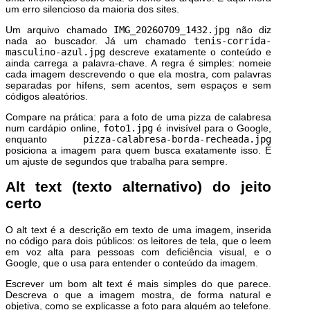
um erro silencioso da maioria dos sites.
Um arquivo chamado
IMG_20260709_1432.jpg
não diz
nada ao buscador. Já um chamado
tenis-corrida-
masculino-azul.jpg
descreve exatamente o conteúdo e
ainda carrega a palavra-chave. A regra é simples: nomeie
cada imagem descrevendo o que ela mostra, com palavras
separadas por hífens, sem acentos, sem espaços e sem
códigos aleatórios.
Compare na prática: para a foto de uma pizza de calabresa
num cardápio online,
foto1.jpg
é invisível para o Google,
enquanto
pizza-calabresa-borda-recheada.jpg
posiciona a imagem para quem busca exatamente isso. É
um ajuste de segundos que trabalha para sempre.
Alt text (texto alternativo) do jeito
certo
O alt text é a descrição em texto de uma imagem, inserida
no código para dois públicos: os leitores de tela, que o leem
em voz alta para pessoas com deficiência visual, e o
Google, que o usa para entender o conteúdo da imagem.
Escrever um bom alt text é mais simples do que parece.
Descreva o que a imagem mostra, de forma natural e
objetiva, como se explicasse a foto para alguém ao telefone.