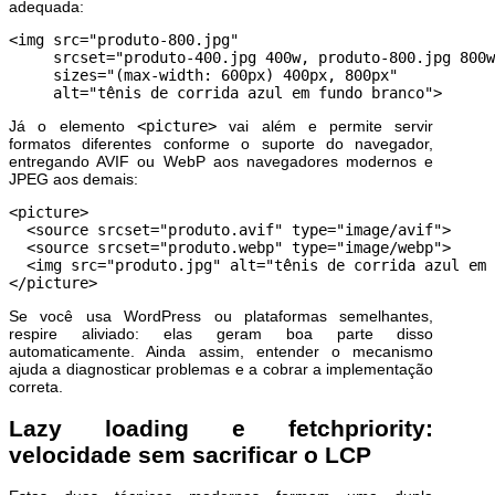
adequada:
<img src="produto-800.jpg"

     srcset="produto-400.jpg 400w, produto-800.jpg 800w
     sizes="(max-width: 600px) 400px, 800px"

     alt="tênis de corrida azul em fundo branco">
Já o elemento
<picture>
vai além e permite servir
formatos diferentes conforme o suporte do navegador,
entregando AVIF ou WebP aos navegadores modernos e
JPEG aos demais:
<picture>

  <source srcset="produto.avif" type="image/avif">

  <source srcset="produto.webp" type="image/webp">

  <img src="produto.jpg" alt="tênis de corrida azul em 
</picture>
Se você usa WordPress ou plataformas semelhantes,
respire aliviado: elas geram boa parte disso
automaticamente. Ainda assim, entender o mecanismo
ajuda a diagnosticar problemas e a cobrar a implementação
correta.
Lazy loading e fetchpriority:
velocidade sem sacrificar o LCP