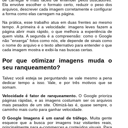
de carregar e mais fáceis de entender pelos buscadores.
Ela envolve escolher o formato certo, reduzir o peso dos
arquivos, descrever cada imagem corretamente e configurar
a forma como elas carregam na página.
Na prática, esse trabalho atua em duas frentes ao mesmo
tempo. A primeira é a velocidade: imagens leves fazem a
página abrir mais rápido, o que melhora a experiência de
quem visita. A segunda é a compreensão: como o Google
não “enxerga” fotos como nós, ele depende de sinais como
o nome do arquivo e o texto alternativo para entender o que
cada imagem mostra e exibi-la nas buscas certas.
Por que otimizar imagens muda o
seu ranqueamento?
Talvez você esteja se perguntando se vale mesmo a pena
dedicar tempo a isso. Vale, e por três motivos que se
somam.
Velocidade é fator de ranqueamento.
O Google prioriza
páginas rápidas, e as imagens costumam ser os arquivos
mais pesados de um site. Otimizá-las é, quase sempre, o
caminho mais curto para ganhar velocidade.
O Google Imagens é um canal de tráfego.
Muita gente
esquece que a busca por imagens traz visitantes reais,
principalmente para e-commerces e conteúdos visuais. Para